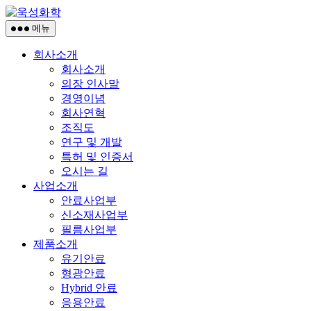
콘
욱
텐
성
메뉴
츠
화
회사소개
로
학
회사소개
건
의장 인사말
너
경영이념
뛰
회사연혁
기
조직도
연구 및 개발
특허 및 인증서
오시는 길
사업소개
안료사업부
신소재사업부
필름사업부
제품소개
유기안료
형광안료
Hybrid 안료
응용안료