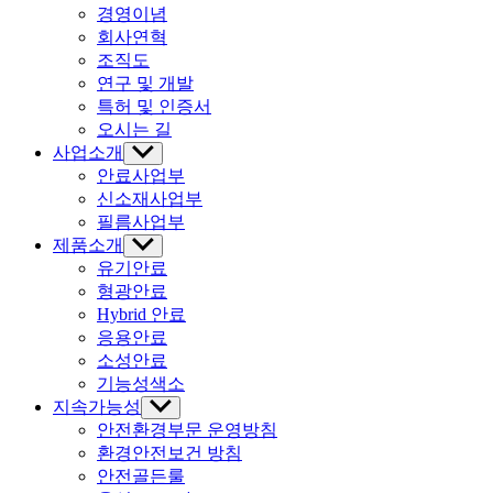
뉴
경영이념
표
회사연혁
시
조직도
연구 및 개발
특허 및 인증서
오시는 길
사업소개
하
위
안료사업부
메
신소재사업부
뉴
필름사업부
표
제품소개
하
시
위
유기안료
메
형광안료
뉴
Hybrid 안료
표
응용안료
시
소성안료
기능성색소
지속가능성
하
위
안전환경부문 운영방침
메
환경안전보건 방침
뉴
안전골든룰
표