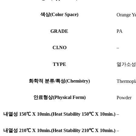
색상(Color Space)
Orange Y
GRADE
PA
CI.NO
–
TYPE
열가소성(Th
화학적 분류/특성(Chemistry)
Thermopla
안료형상(Physical Form)
Powder
내열성 150℃ X 10min.(Heat Stability 150℃ X 10min.)
–
내열성 210℃ X 10min.(Heat Stability 210℃ X 10min.)
–