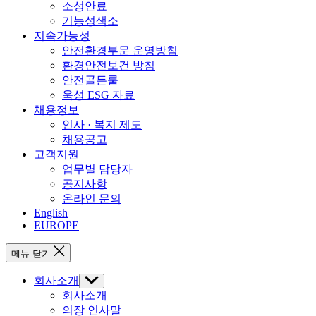
소성안료
기능성색소
지속가능성
안전환경부문 운영방침
환경안전보건 방침
안전골든룰
욱성 ESG 자료
채용정보
인사 · 복지 제도
채용공고
고객지원
업무별 담당자
공지사항
온라인 문의
English
EUROPE
메뉴 닫기
회사소개
하
위
회사소개
메
의장 인사말