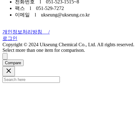
전화번호 l 051-523-1515~8
팩스 l 051-529-7272
이메일 l ukseung@ukseung.co.kr
개인정보처리방침 /
로그인
Copyright © 2024 Ukseung Chemical Co., Ltd. All rights reserved.
Select more than one item for comparison.
Compare