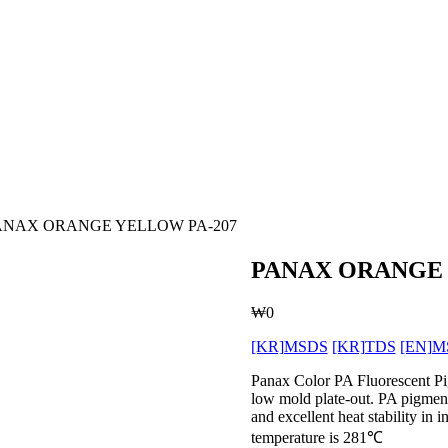
ANAX ORANGE YELLOW PA-207
PANAX ORANGE 
₩
0
[KR]MSDS
[KR]TDS
[EN]M
Panax Color PA Fluorescent Pig
low mold plate-out. PA pigments
and excellent heat stability i
temperature is 281℃