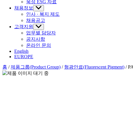
욱성 ESG 자료
시
채용정보
하
위
인사 · 복지 제도
메
채용공고
뉴
고객지원
하
표
위
업무별 담당자
시
메
공지사항
뉴
온라인 문의
표
English
시
EUROPE
홈
/
제품그룹(Product Group)
/
형광안료(Fluorescent Pigment)
/ P