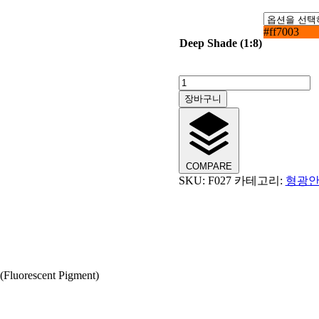
#ff7003
Deep Shade (1:8)
PANAX
ORANGE
장바구니
YELLOW
PA-
207
수
량
COMPARE
SKU:
F027
카테고리:
형광안료(
uorescent Pigment)