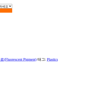
Fluorescent Pigment)
태그:
Plastics