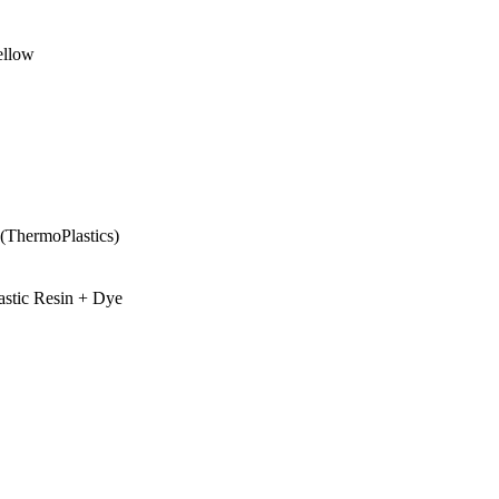
ellow
ermoPlastics)
stic Resin + Dye