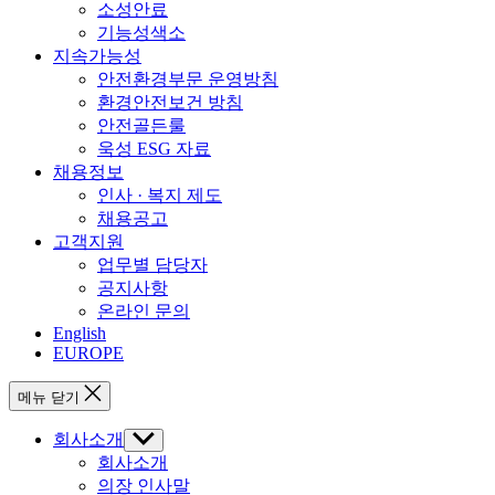
소성안료
기능성색소
지속가능성
안전환경부문 운영방침
환경안전보건 방침
안전골든룰
욱성 ESG 자료
채용정보
인사 · 복지 제도
채용공고
고객지원
업무별 담당자
공지사항
온라인 문의
English
EUROPE
메뉴 닫기
회사소개
하
위
회사소개
메
의장 인사말