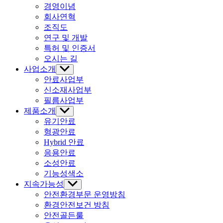
뉴
경영이념
표
회사연혁
시
조직도
연구 및 개발
특허 및 인증서
오시는 길
사업소개
하
위
안료사업부
메
신소재사업부
뉴
필름사업부
표
제품소개
하
시
위
유기안료
메
형광안료
뉴
Hybrid 안료
표
응용안료
시
소성안료
기능성색소
지속가능성
하
위
안전환경부문 운영방침
메
환경안전보건 방침
뉴
안전골든룰
표