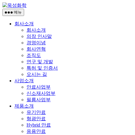
콘
욱
텐
성
메뉴
츠
화
회사소개
로
학
회사소개
건
의장 인사말
너
경영이념
뛰
회사연혁
기
조직도
연구 및 개발
특허 및 인증서
오시는 길
사업소개
안료사업부
신소재사업부
필름사업부
제품소개
유기안료
형광안료
Hybrid 안료
응용안료