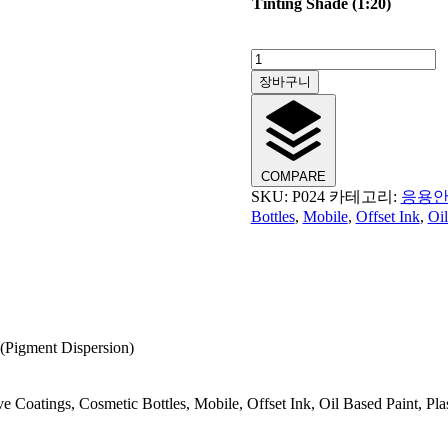
Tinting Shade (1:20)
PANAPOL
VIOLET
장바구니
CV-
1037
수
량
COMPARE
SKU:
P024
카테고리:
응용안료(
Bottles
,
Mobile
,
Offset Ink
,
Oil
gment Dispersion)
 Coatings, Cosmetic Bottles, Mobile, Offset Ink, Oil Based Paint, Plas