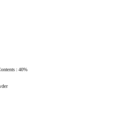
ontents : 40%
wder