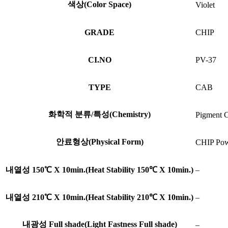
색상(Color Space)
Violet
GRADE
CHIP
CI.NO
PV-37
TYPE
CAB
화학적 분류/특성(Chemistry)
Pigment C
안료형상(Physical Form)
CHIP Po
내열성 150℃ X 10min.(Heat Stability 150℃ X 10min.)
–
내열성 210℃ X 10min.(Heat Stability 210℃ X 10min.)
–
내광성 Full shade(Light Fastness Full shade)
–