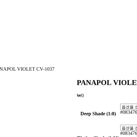
ANAPOL VIOLET CV-1037
PANAPOL VIOLET
₩
0
#08347
Deep Shade (1:8)
#08347