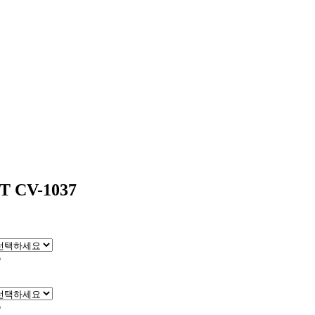
 CV-1037
6
6