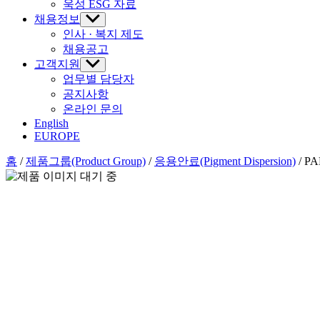
욱성 ESG 자료
시
채용정보
하
위
인사 · 복지 제도
메
채용공고
뉴
고객지원
하
표
위
업무별 담당자
시
메
공지사항
뉴
온라인 문의
표
English
시
EUROPE
홈
/
제품그룹(Product Group)
/
응용안료(Pigment Dispersion)
/ P